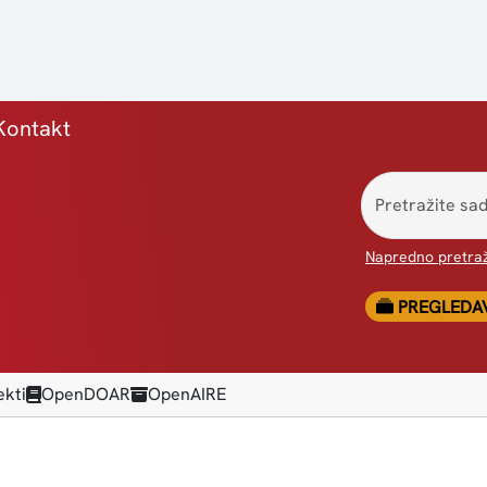
ca)
Kontakt
Napredno pretraž
PREGLEDA
ekti
OpenDOAR
OpenAIRE