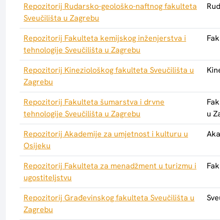
Repozitorij Rudarsko-geološko-naftnog fakulteta
Rud
Sveučilišta u Zagrebu
Repozitorij Fakulteta kemijskog inženjerstva i
Fak
tehnologije Sveučilišta u Zagrebu
Repozitorij Kineziološkog fakulteta Sveučilišta u
Kin
Zagrebu
Repozitorij Fakulteta šumarstva i drvne
Fak
tehnologije Sveučilišta u Zagrebu
u Z
Repozitorij Akademije za umjetnost i kulturu u
Aka
Osijeku
Repozitorij Fakulteta za menadžment u turizmu i
Fak
ugostiteljstvu
Repozitorij Građevinskog fakulteta Sveučilišta u
Sve
Zagrebu