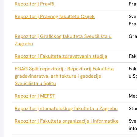
Repozitorij PravRi
Pra
Repozitorij Pravnog fakulteta Osijek
Sve
Pra
Repozitorij Grafičkog fakulteta Sveučilišta u
Gra
Zagrebu
Repozitorij Fakulteta zdravstvenih studija
Fak
FGAG Split repozitorij - Repozitorij Fakulteta
Fak
građevinarstva, arhitekture i geodezije
u Sp
Sveučilišta u Splitu
Repozitorij MEFST
Med
Repozitorij stomatološkog fakulteta u Zagrebu
Sto
Repozitorij Fakulteta organizacije i informatike
Sve
inf