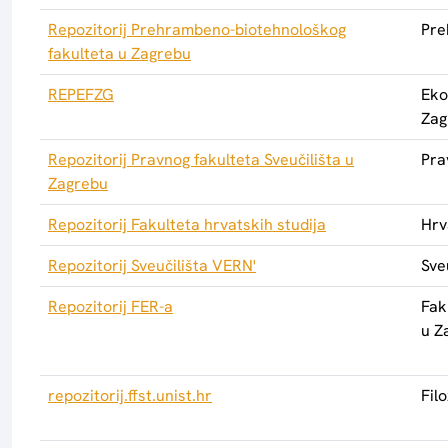
Repozitorij Prehrambeno-biotehnološkog
Pre
fakulteta u Zagrebu
REPEFZG
Eko
Zag
Repozitorij Pravnog fakulteta Sveučilišta u
Pra
Zagrebu
Repozitorij Fakulteta hrvatskih studija
Hrv
Repozitorij Sveučilišta VERN'
Sve
Repozitorij FER-a
Fak
u Z
repozitorij.ffst.unist.hr
Filo