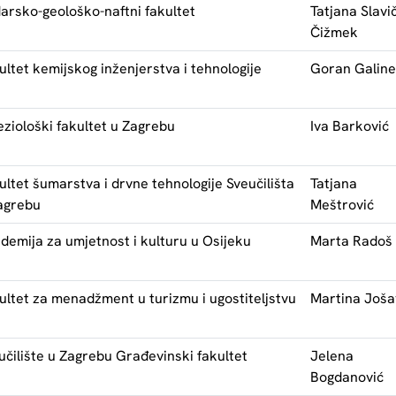
arsko-geološko-naftni fakultet
Tatjana Slavi
Čižmek
ultet kemijskog inženjerstva i tehnologije
Goran Galine
eziološki fakultet u Zagrebu
Iva Barković
ultet šumarstva i drvne tehnologije Sveučilišta
Tatjana
agrebu
Meštrović
demija za umjetnost i kulturu u Osijeku
Marta Radoš
ultet za menadžment u turizmu i ugostiteljstvu
Martina Joša
učilište u Zagrebu Građevinski fakultet
Jelena
Bogdanović