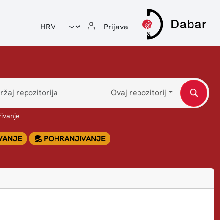
Odabir jezika
Prijava
Ovaj repozitorij
ivanje
VANJE
POHRANJIVANJE