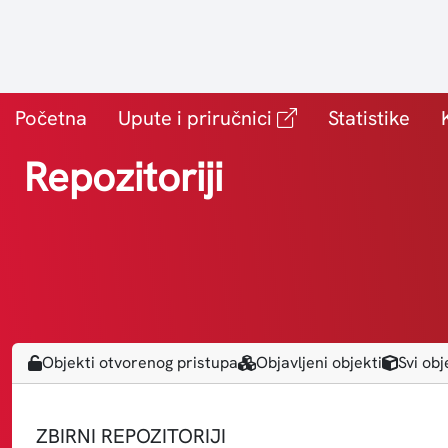
(vanjska povezni
Početna
Upute i priručnici
Statistike
Repozitoriji
Objekti otvorenog pristupa
Objavljeni objekti
Svi obj
ZBIRNI REPOZITORIJI