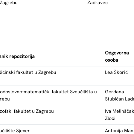
Zagrebu
Zadravec
Odgovorna
snik repozitorija
osoba
icinski fakultet u Zagrebu
Lea Škorić
rodoslovno-matematički fakultet Sveučilišta u
Gordana
rebu
Stubičan Lad
ozofski fakultet u Zagrebu
Iva Melinšča
Zlodi
učilište Sjever
Antonija Man