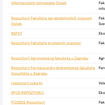
informacijskih tehnologija Osijek
Fak
inf
Repozitorij Fakulteta agrobiotehničkih znanosti
Fak
Osijek
Sve
REFST
Eko
Repozitorij Fakulteta prometnih znanosti
Fak
Repozitorij Agronomskog fakulteta u Zagrebu
Agr
Repozitorij Farmaceutsko-biokemijskog fakulteta
Far
Sveučilišta u Zagrebu
repozitorij.vuka.hr
Vel
EFOS REPOZITORIJ
Eko
FOOZOS Repozitorij
Fak