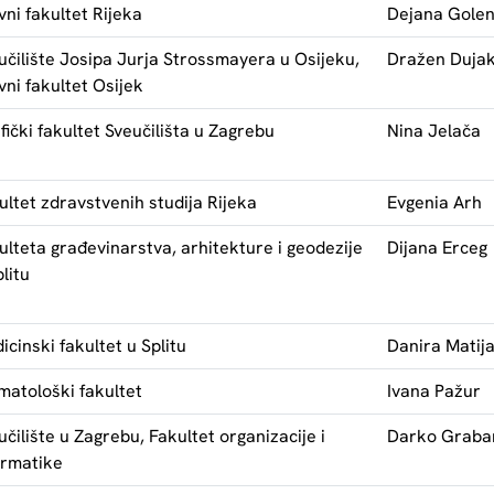
vni fakultet Rijeka
Dejana Gole
učilište Josipa Jurja Strossmayera u Osijeku,
Dražen Duja
vni fakultet Osijek
fički fakultet Sveučilišta u Zagrebu
Nina Jelača
ultet zdravstvenih studija Rijeka
Evgenia Arh
ulteta građevinarstva, arhitekture i geodezije
Dijana Erceg
litu
icinski fakultet u Splitu
Danira Matij
matološki fakultet
Ivana Pažur
učilište u Zagrebu, Fakultet organizacije i
Darko Graba
ormatike