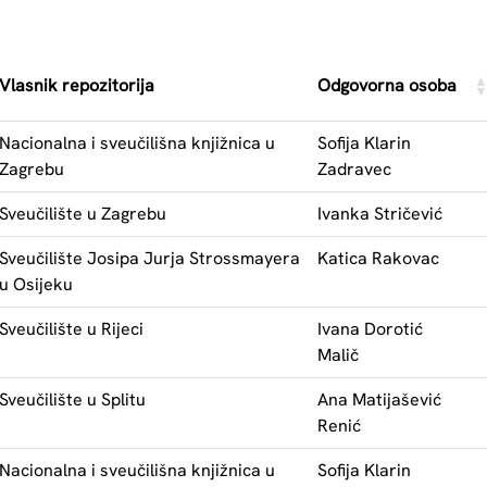
Vlasnik repozitorija
Odgovorna osoba
Nacionalna i sveučilišna knjižnica u
Sofija Klarin
Zagrebu
Zadravec
Sveučilište u Zagrebu
Ivanka Stričević
Sveučilište Josipa Jurja Strossmayera
Katica Rakovac
u Osijeku
Sveučilište u Rijeci
Ivana Dorotić
Malič
Sveučilište u Splitu
Ana Matijašević
Renić
Nacionalna i sveučilišna knjižnica u
Sofija Klarin