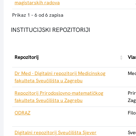
magistarskih radova
Prikaz 1 – 6 od 6 zapisa
INSTITUCIJSKI REPOZITORIJI
Repozitorij
Vla
Dr Med - Digitalni repozitorij Medicinskog
Med
fakulteta Sveučilišta u Zagrebu
Repozitorij Prirodoslovno-matematičkog
Pri
fakulteta Sveučilišta u Zagrebu
Zag
ODRAZ
Fil
Digitalni repozitorij Sveučilišta Sjever
Sve