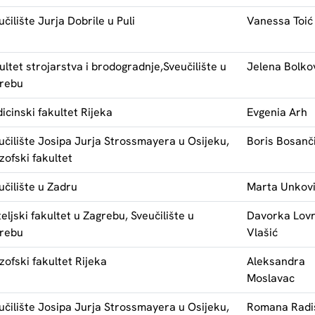
učilište Jurja Dobrile u Puli
Vanessa Toić
ultet strojarstva i brodogradnje,Sveučilište u
Jelena Bolko
rebu
icinski fakultet Rijeka
Evgenia Arh
učilište Josipa Jurja Strossmayera u Osijeku,
Boris Bosanč
ozofski fakultet
učilište u Zadru
Marta Unkov
teljski fakultet u Zagrebu, Sveučilište u
Davorka Lovr
rebu
Vlašić
ozofski fakultet Rijeka
Aleksandra
Moslavac
učilište Josipa Jurja Strossmayera u Osijeku,
Romana Radi