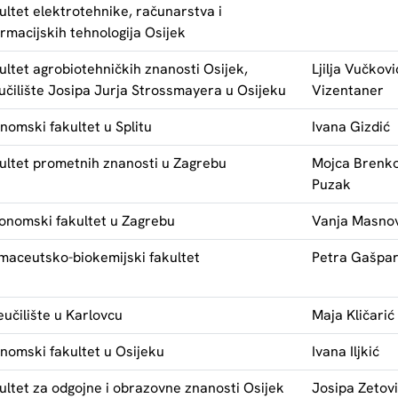
ultet elektrotehnike, računarstva i
ormacijskih tehnologija Osijek
ultet agrobiotehničkih znanosti Osijek,
Ljilja Vučkovi
učilište Josipa Jurja Strossmayera u Osijeku
Vizentaner
nomski fakultet u Splitu
Ivana Gizdić
ultet prometnih znanosti u Zagrebu
Mojca Brenko
Puzak
onomski fakultet u Zagrebu
Vanja Masno
maceutsko-biokemijski fakultet
Petra Gašpa
eučilište u Karlovcu
Maja Kličarić
nomski fakultet u Osijeku
Ivana Iljkić
ultet za odgojne i obrazovne znanosti Osijek
Josipa Zetov