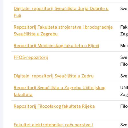
Digitalni repozitorij Sveučilišta Jurja Dobrile u
Sve
Puli
Repozitorij Fakulteta strojarstva i brodogradnje
Fak
Sveučilišta u Zagrebu
Zag
Repozitorij Medicinskog fakulteta u Rijeci
Med
FFOS-repozitorij
Sve
Fil
Digitalni repozitorij Sveučilišta u Zadru
Sve
Repozitorij Sveučilišta u Zagrebu Učiteljskog
Uči
fakulteta
Zag
Repozitorij Filozofskog fakulteta Rijeka
Fil
Fakultet elektrotehnike, računarstva i
Sve