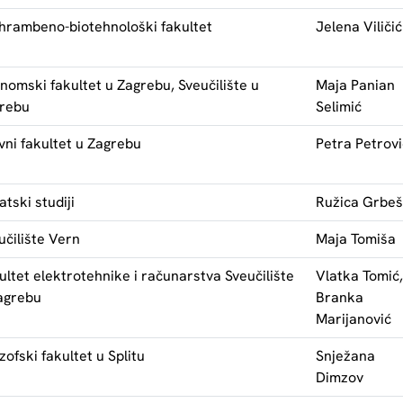
hrambeno-biotehnološki fakultet
Jelena Viličić
nomski fakultet u Zagrebu, Sveučilište u
Maja Panian
rebu
Selimić
vni fakultet u Zagrebu
Petra Petrovi
atski studiji
Ružica Grbeš
učilište Vern
Maja Tomiša
ultet elektrotehnike i računarstva Sveučilište
Vlatka Tomić,
agrebu
Branka
Marijanović
zofski fakultet u Splitu
Snježana
Dimzov